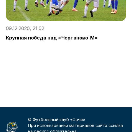
09.12.2020, 21:02
Крупная победа над «Чертаново-М»
0
С
п
© Футбольный клуб «Сочи»
При использовании материалов сайта ссылка
на ресурс обязательна