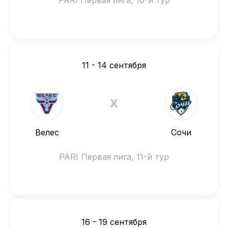
PARI Первая лига, 10-й тур
11 - 14 сентября
x
Велес
Сочи
PARI Первая лига, 11-й тур
16 - 19 сентября