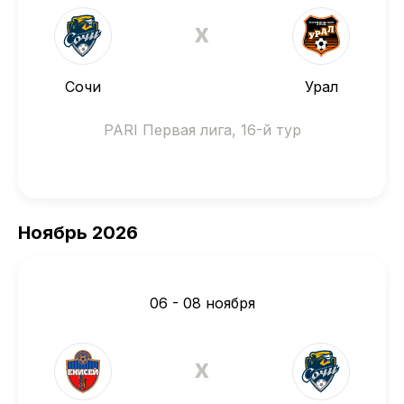
x
Сочи
Урал
PARI Первая лига, 16-й тур
Ноябрь 2026
06 - 08 ноября
x