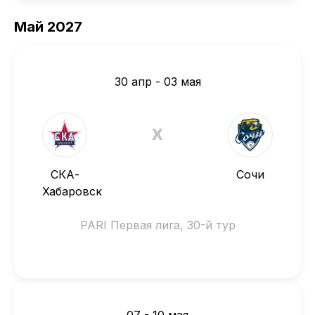
Май 2027
30 апр - 03 мая
x
СКА-
Сочи
Хабаровск
PARI Первая лига, 30-й тур