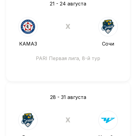
21 - 24 августа
x
КАМАЗ
Сочи
PARI Первая лига, 8-й тур
28 - 31 августа
x