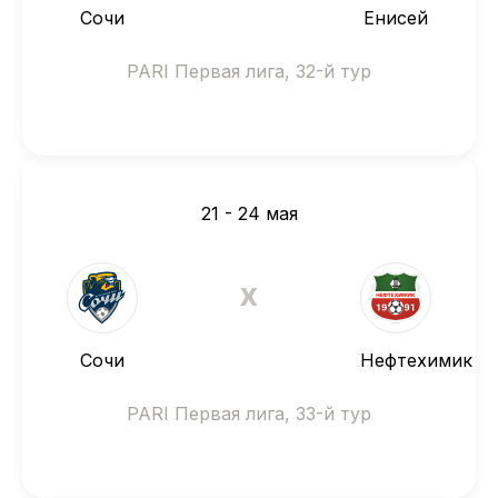
Сочи
Енисей
PARI Первая лига, 32-й тур
21 - 24 мая
x
Сочи
Нефтехимик
PARI Первая лига, 33-й тур