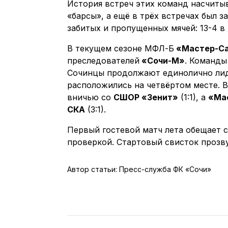
История встреч этих команд насчиты
«барсы», а ещё в трёх встречах был 
забитых и пропущенных мячей: 13-4 в
В текущем сезоне МФЛ-Б
«Мастер-С
преследователей
«Сочи-М»
. Команды
Сочинцы продолжают единолично лид
расположились на четвёртом месте. В
вничью со
СШОР «Зенит»
(1:1), а
«Ма
СКА
(3:1).
Первый гостевой матч лета обещает с
проверкой. Стартовый свисток прозвуч
Автор статьи: Пресс-служба ФК «Сочи»