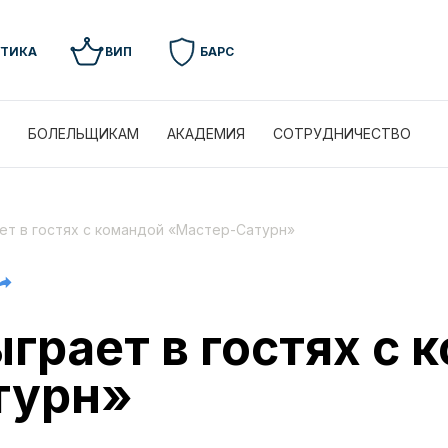
УТИКА
ВИП
БАРС
БОЛЕЛЬЩИКАМ
АКАДЕМИЯ
СОТРУДНИЧЕСТВО
ет в гостях с командой «Мастер-Сатурн»
грает в гостях с 
турн»