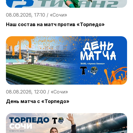
08.08.2026, 17:10 / «Сочи»
Наш состав на матч против «Торпедо»
08.08.2026, 12:00 / «Сочи»
День матча c «Торпедо»