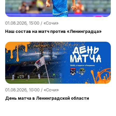
01.08.2026, 15:00 / «Сочи»
Наш состав на матч против «Ленинградца»
01.08.2026, 10:00 / «Сочи»
День матча в Ленинградской области