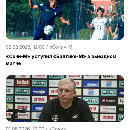
02.08.2026, 12:00 / «Сочи»-М
«Сочи-М» уступил «Балтике-М» в выездном
матче
01.08.2026, 19:00 / «Сочи»