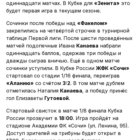
одиннадцати матчах. В Кубке для
«Зенита»
это
будет первая игра в текущем сезоне.
Сочинки после победы над
«Факелом»
закрепились на четвёртой строчке в турнирной
таблице Первой лиги. После шести проведённых
матчей подопечные Ивана
Канаева
набрали
одиннадцать баллов, одержав три победы и
дважды сыграв вничью. Ещё в одном матче
сочинки уступили. В Кубке России
ЖФК «Сочи»
стартовал со стадии 1/16 финала, переиграв
«Аланию»
со счётом
3:2
. В том матче дублем
отметилась Наталия
Канаева
, а победу принёс
гол Елизаветы
Гутоевой
.
Стартовый свисток в матче 1/8 финала Кубка
России прозвучит в
18:00
. Игра пройдёт на
стадионе Академии ФК «Сочи» (ул. Ленина, 95).
Доступ зрителей на трибуны будет открыт в