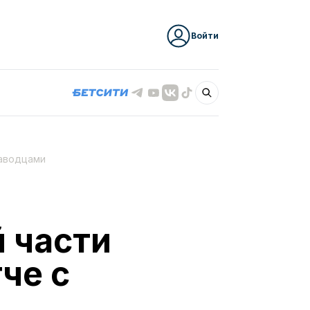
Войти
заводцами
 части
че с