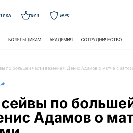
УТИКА
ВИП
БАРС
БОЛЕЛЬЩИКАМ
АКАДЕМИЯ
СОТРУДНИЧЕСТВО
вы по большей части везение»: Денис Адамов о матче с авто
сейвы по большей
енис Адамов о мат
ами