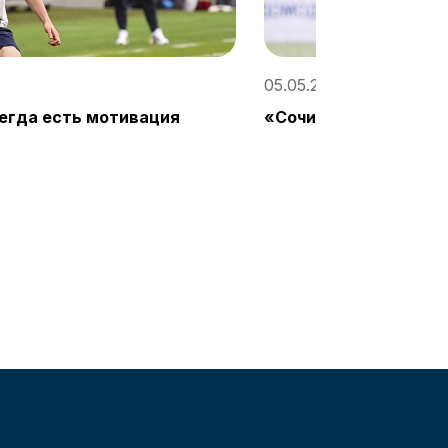
05.05.2023, 20:11 / «С
егда есть мотивация
«Сочи-М» потерпел п