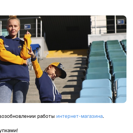
 возобновлении работы
интернет-магазина
.
упками!