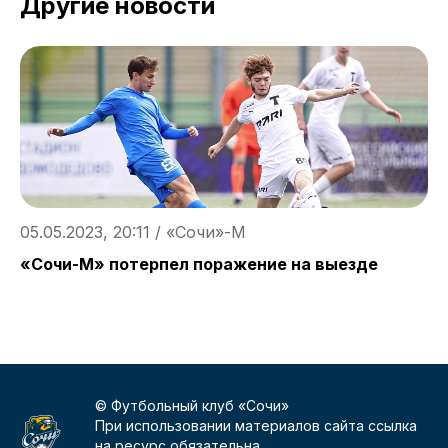
Другие новости
05.05.2023, 20:11 / «Сочи»-М
0
«Сочи-М» потерпел поражение на выезде
1
м
© Футбольный клуб «Сочи»
При использовании материалов сайта ссылка
на ресурс обязательна