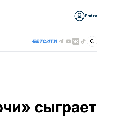
Войти
очи» сыграет