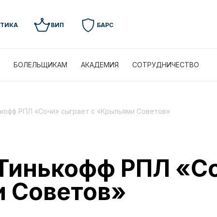
УТИКА
ВИП
БАРС
БОЛЕЛЬЩИКАМ
АКАДЕМИЯ
СОТРУДНИЧЕСТВО
ькофф РПЛ «Сочи» сыграет с «Крыльями Советов»
 Тинькофф РПЛ «С
и Советов»