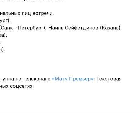
иальных лиц встречи.
рг).
Санкт-Петербург), Наиль Сейфетдинов (Казань).
а).
.
).
тупна на телеканале
«Матч Премьер»
. Текстовая
ных соцсетях.