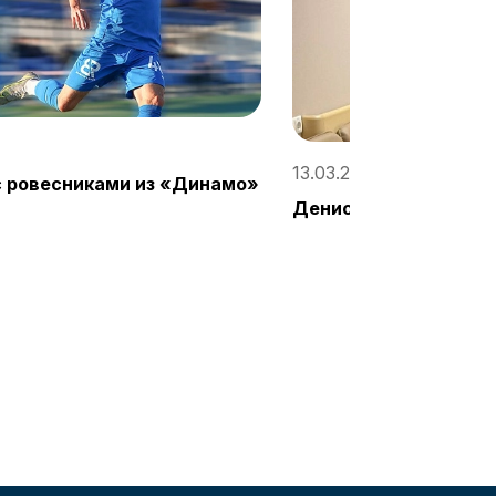
13.03.2022, 23:29
 ровесниками из «Динамо»
Денис Адамов вернет