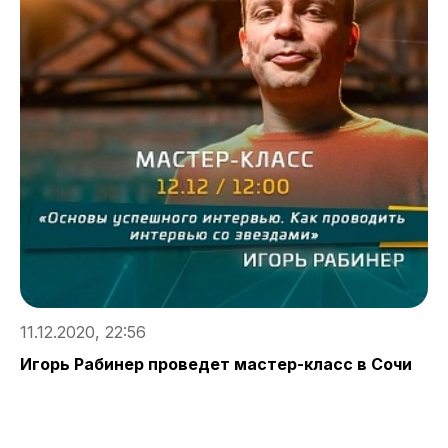
1
В
«
«
11.12.2020, 22:56
Игорь Рабинер проведет мастер-класс в Сочи