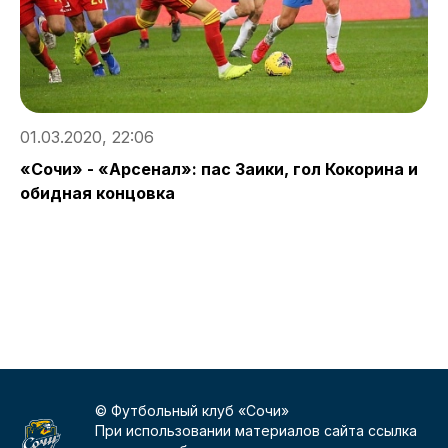
01.03.2020, 22:06
«Сочи» - «Арсенал»: пас Заики, гол Кокорина и
обидная концовка
2
М
© Футбольный клуб «Сочи»
При использовании материалов сайта ссылка