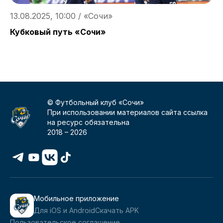
13.08.2025, 10:00 / «Сочи»
2
Кубковый путь «Сочи»
О
д
© Футбольный клуб «Сочи»
При использовании материалов сайта ссылка
на ресурс обязательна
2018 –
2026
Мобильное приложение
Для iOS и Android
Скачать APK
Пользовательское соглашение