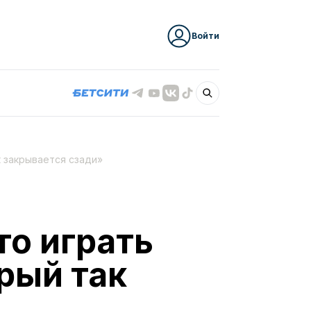
Войти
к закрывается сзади»
то играть
рый так