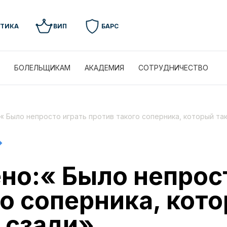
УТИКА
ВИП
БАРС
БОЛЕЛЬЩИКАМ
АКАДЕМИЯ
СОТРУДНИЧЕСТВО
« Было непросто играть против такого соперника, который та
но:« Было непрос
о соперника, кото
 сзади»