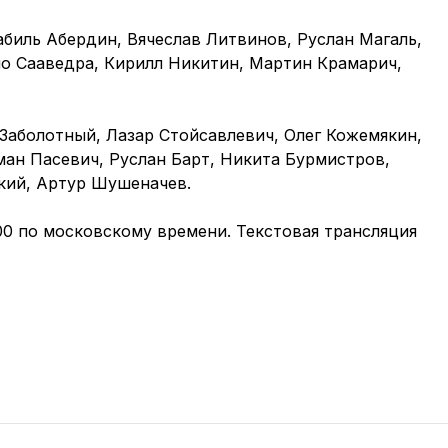
абиль Абердин, Вячеслав Литвинов, Руслан Магаль,
ио Сааведра, Кирилл Никитин, Мартин Крамарич,
Заболотный, Лазар Стойсавлевич, Олег Кожемякин,
ман Пасевич, Руслан Барт, Никита Бурмистров,
кий, Артур Шушеначев.
:00 по московскому времени. Текстовая трансляция