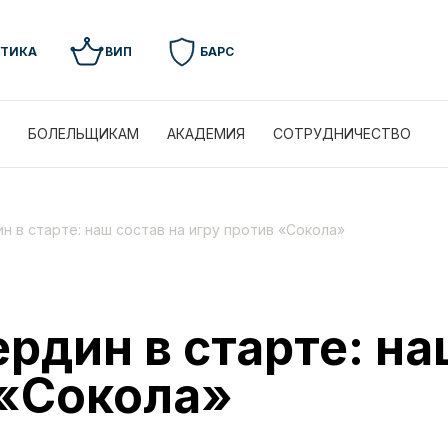
УТИКА
ВИП
БАРС
БОЛЕЛЬЩИКАМ
АКАДЕМИЯ
СОТРУДНИЧЕСТВО
н в старте: наш состав на игру против «Сокола»
рдин в старте: на
 «Сокола»