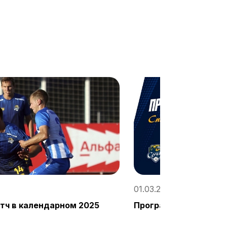
01.03.2025, 19:13 / «Со
атч в календарном 2025
Программа MATCHDAY