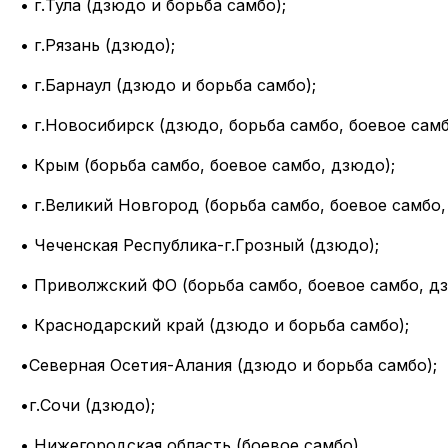
• г.Тула (дзюдо и борьба самбо);
• г.Рязань (дзюдо);
• г.Барнаул (дзюдо и борьба самбо);
• г.Новосибирск (дзюдо, борьба самбо, боевое самб
• Крым (борьба самбо, боевое самбо, дзюдо);
• г.Великий Новгород (борьба самбо, боевое самбо,
• Чеченская Республика-г.Грозный (дзюдо);
• Приволжский ФО (борьба самбо, боевое самбо, д
• Краснодарский край (дзюдо и борьба самбо);
•Северная Осетия-Алания (дзюдо и борьба самбо);
•г.Сочи (дзюдо);
• Нижегородская область (боевое самбо)