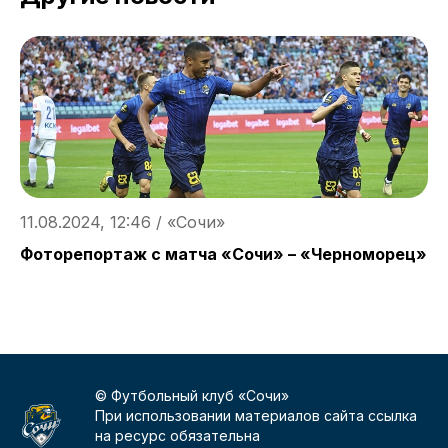
11.08.2024, 12:46 / «Сочи»
1
Фоторепортаж с матча «Сочи» – «Черноморец»
Р
п
© Футбольный клуб «Сочи»
При использовании материалов сайта ссылка
на ресурс обязательна