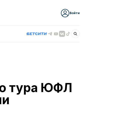
Войти
го тура ЮФЛ
ии