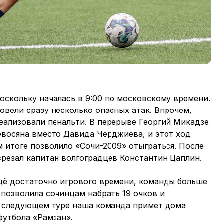
поскольку началась в 9:00 по московскому времени.
овели сразу несколько опасных атак. Впрочем,
реализовали пенальти. В перерыве Георгий Микадзе
евосяна вместо Давида Черджиева, и этот ход
м итоге позволило «Сочи-2009» отыграться. После
 срезал капитан волгоградцев Константин Цаплин.
ещё достаточно игрового времени, команды больше
я позволила сочинцам набрать 19 очков и
В следующем туре наша команда примет дома
утбола «Рамзан».