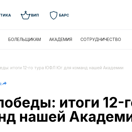
УТИКА
ВИП
БАРС
БОЛЕЛЬЩИКАМ
АКАДЕМИЯ
СОТРУДНИЧЕСТВО
беды: итоги 12-го тура ЮФЛ Юг для команд нашей Академии
я
победы: итоги 12-
нд нашей Академ