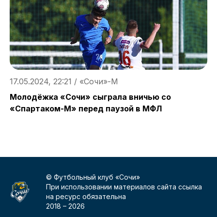
17.05.2024, 22:21 / «Сочи»-М
1
Молодёжка «Сочи» сыграла вничью со
П
«Спартаком-М» перед паузой в МФЛ
«
© Футбольный клуб «Сочи»
При использовании материалов сайта ссылка
на ресурс обязательна
2018 –
2026