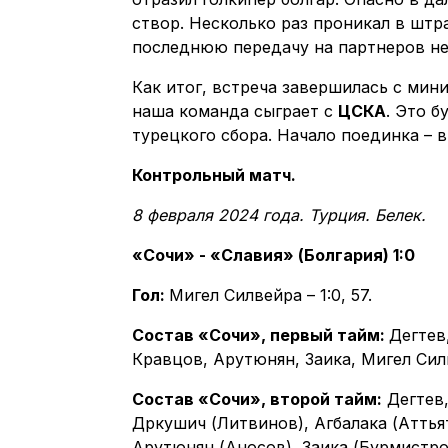
створ. Несколько раз проникал в шт
последнюю передачу на партнеров не
Как итог, встреча завершилась с мин
наша команда сыграет с
ЦСКА
. Это б
турецкого сбора. Начало поединка – в 
Контрольный матч.
8 февраля 2024 года. Турция. Белек.
«Сочи» - «Славия» (Болгария) 1:0
Гол:
Мигел Силвейра – 1:0, 57.
Состав «Сочи», первый тайм:
Дегтев
Кравцов, Арутюнян, Заика, Мигел Сил
Состав «Сочи», второй тайм:
Дегтев,
Дркушич (Литвинов), Агбалака (Аттьят
Арутюнян (Аносов), Заика (Бурмистро