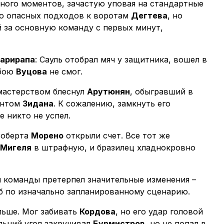
ного моментов, зачастую уповая на стандартные
ко опасных подходов к воротам
Дегтева
, но
 за основную команду с первых минут,
уарирапа
: Сауль отобрал мяч у защитника, вошел в
 бою
Вуцова
не смог.
мастерством блеснул
Арутюнян
, обыгравший в
интом
Зидана
. К сожалению, замкнуть его
 никто не успел.
Роберта
Морено
открыли счет. Все тот же
Мигеля
в штрафную, и бразилец хладнокровно
й команды претерпел значительные изменения –
аб по изначально запланированному сценарию.
льше. Мог забивать
Кордова
, но его удар головой
альний угол закручивал
Бурмистров
, но не попал в