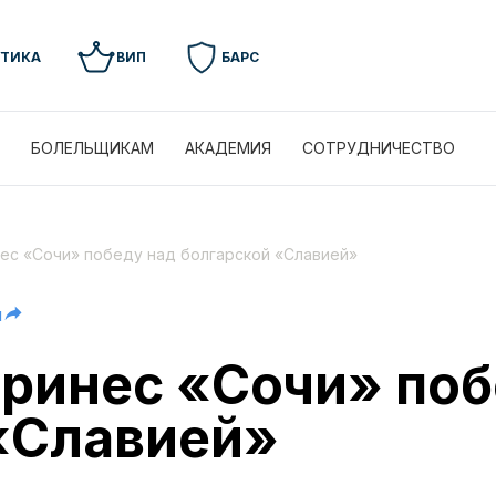
УТИКА
ВИП
БАРС
БОЛЕЛЬЩИКАМ
АКАДЕМИЯ
СОТРУДНИЧЕСТВО
нес «Сочи» победу над болгарской «Славией»
я
принес «Сочи» поб
«Славией»