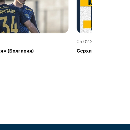
05.02.2024, 22:58 / «С
я» (Болгария)
Серхио Кордова на п