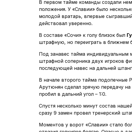
В первом тайме команды создали нем
положения. У «Славии» было несколь
молодой вратарь, впервые сыгравший
действовал уверенно.
В составе «Сочи» к голу близок был
Г
штрафную, но переиграть в ближнем
Под занавес тайма индивидуальным 
штрафной соперника двух игроков ф
последующей навес на дальней штанге
В начале второго тайма подопечные 
Арутюнян сделал зрячую передачу на
пробил в дальний угол – 1:0.
Спустя несколько минут состав наше
сразу 9 замен провел тренерский шт
Моментов у ворот «Славии» стало бо
отразил голкипер болгар. Опасно в д