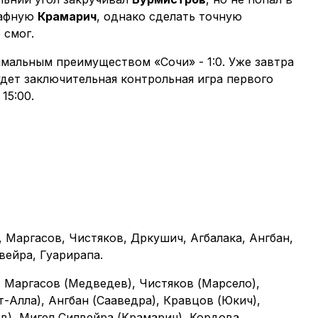
рафную
Крамарич
, однако сделать точную
 смог.
имальным преимуществом «Сочи» - 1:0. Уже завтра
удет заключительная контрольная игра первого
15:00.
, Маргасов, Чистяков, Дркушич, Агбалака, Ангбан,
вейра, Гуарирапа.
 Маргасов (Медведев), Чистяков (Марсело),
-Алла), Ангбан (Сааведра), Кравцов (Юкич),
в), Мигел Силвейра (Крамарич), Кордова.