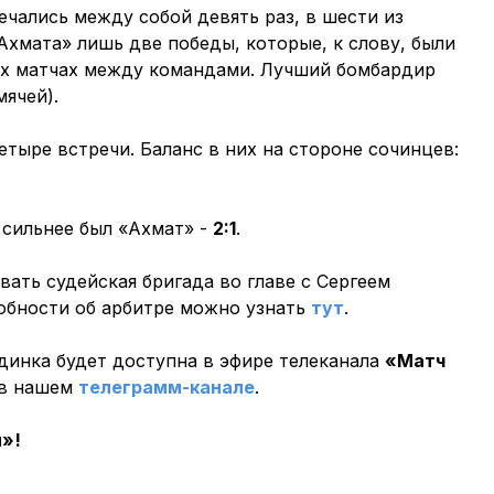
чались между собой девять раз, в шести из
Ахмата» лишь две победы, которые, к слову, были
их матчах между командами. Лучший бомбардир
мячей).
етыре встречи. Баланс в них на стороне сочинцев:
 сильнее был «Ахмат» -
2:1
.
вать судейская бригада во главе с Сергеем
обности об арбитре можно узнать
тут
.
динка будет доступна в эфире телеканала
«Матч
т в нашем
телеграмм-канале
.
и»!