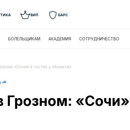
УТИКА
ВИП
БАРС
БОЛЕЛЬЩИКАМ
АКАДЕМИЯ
СОТРУДНИЧЕСТВО
озном: «Сочи» в гостях у «Ахмата»
я
 Грозном: «Сочи» 