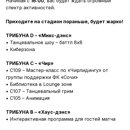
Начиная с
16:00
, вас будет ждать огромный
спектр активностей.
Приходите на стадион пораньше, будет жарко!
ТРИБУНА D – «Микс-дэнс»
• Танцевальное шоу – баттл 8х8
• Киберзона
ТРИБУНА C – «Чир»
• С109 – Мастер-класс по «Чирлидингу» от
группы поддержки ФК «Сочи»
• Библиотека в Lounge зоне
• С107 – Танцевальный грим
• С105 – Анимация
ТРИБУНА B – «Хаус-дэнс»
• Интерактивная программа для гостей матча