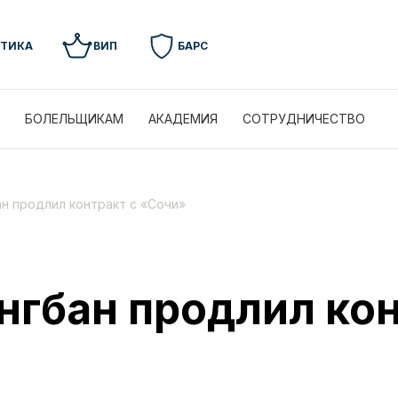
УТИКА
ВИП
БАРС
БОЛЕЛЬЩИКАМ
АКАДЕМИЯ
СОТРУДНИЧЕСТВО
н продлил контракт с «Сочи»
нгбан продлил кон