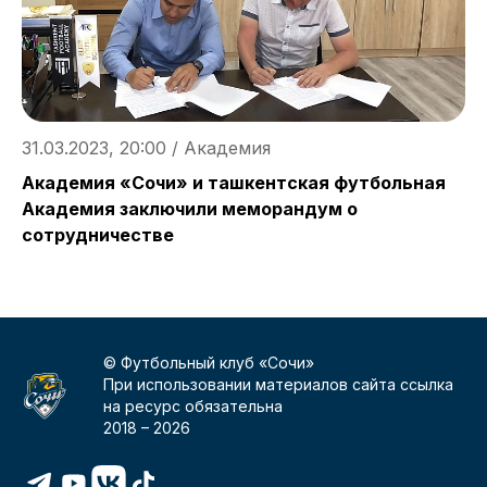
31.03.2023, 20:00 / Академия
3
Академия «Сочи» и ташкентская футбольная
«
Академия заключили меморандум о
в
сотрудничестве
© Футбольный клуб «Сочи»
При использовании материалов сайта ссылка
на ресурс обязательна
2018 –
2026