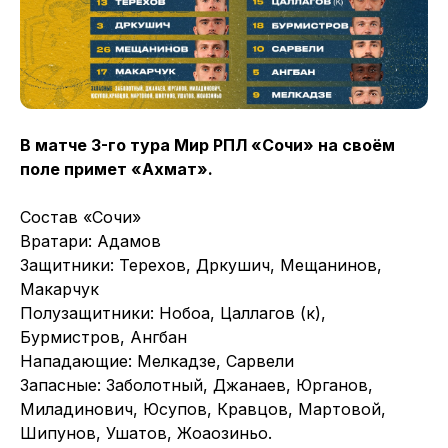
В матче 3-го тура Мир РПЛ «Сочи» на своём
поле примет «Ахмат».
Состав «Сочи»
Вратари: Адамов
Защитники: Терехов, Дркушич, Мещанинов,
Макарчук
Полузащитники: Нобоа, Цаллагов (к),
Бурмистров, Ангбан
Нападающие: Мелкадзе, Сарвели
Запасные: Заболотный, Джанаев, Юрганов,
Миладинович, Юсупов, Кравцов, Мартовой,
Шипунов, Ушатов, Жоаозиньо.