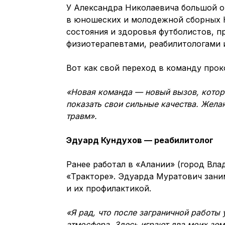
У Александра Николаевича большой оп
в юношеских и молодежной сборных К
состояния и здоровья футболистов, п
физиотерапевтами, реабилитологами 
Вот как свой переход в команду про
«Новая команда — новый вызов, котор
показать свои сильные качества. Жела
травм».
Эдуард Кундухов — реабилитолог
Ранее работал в «Алании» (город Вла
«Тракторе». Эдуарда Муратович зани
и их профилактикой.
«Я рад, что после заграничной работы 
атмосфера. Здесь играют два моих зем