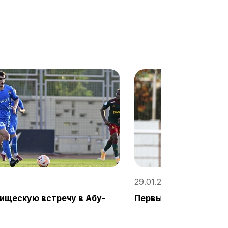
29.01.2023, 17:04 / «С
ищескую встречу в Абу-
Первый спарринг мол