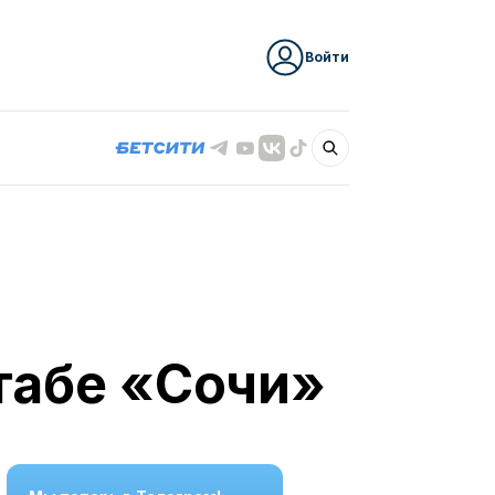
Войти
табе «Сочи»