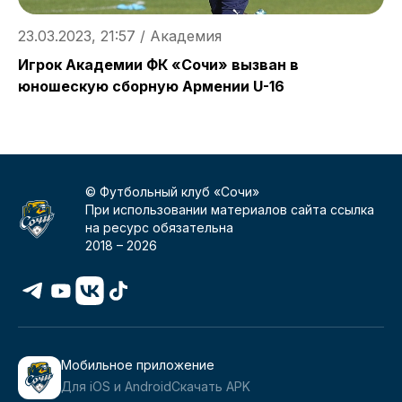
23.03.2023, 21:57 / Академия
2
Игрок Академии ФК «Сочи» вызван в
«
юношескую сборную Армении U-16
© Футбольный клуб «Сочи»
При использовании материалов сайта ссылка
на ресурс обязательна
2018 –
2026
Мобильное приложение
Для iOS и Android
Скачать APK