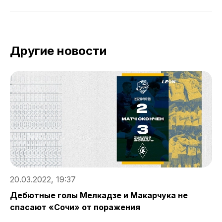
Другие новости
20.03.2022, 19:37
2
Дебютные голы Мелкадзе и Макарчука не
И
спасают «Сочи» от поражения
С