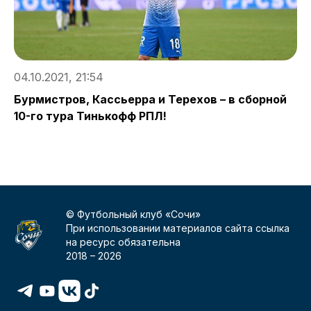
04.10.2021, 21:54
0
Бурмистров, Кассьерра и Терехов – в сборной
С
10-го тура Тинькофф РПЛ!
П
ч
© Футбольный клуб «Сочи»
При использовании материалов сайта ссылка
на ресурс обязательна
2018 –
2026