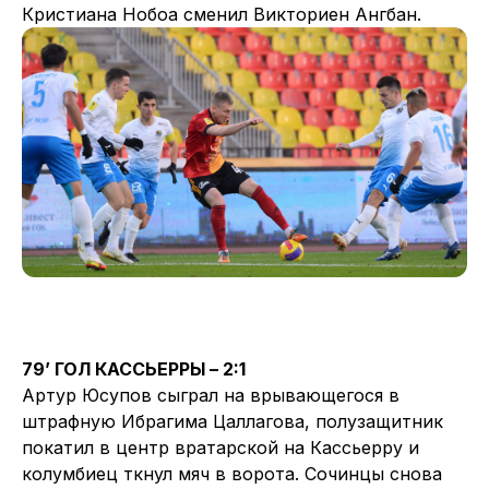
Кристиана Нобоа сменил Викториен Ангбан.
79’ ГОЛ КАССЬЕРРЫ – 2:1
Артур Юсупов сыграл на врывающегося в
штрафную Ибрагима Цаллагова, полузащитник
покатил в центр вратарской на Кассьерру и
колумбиец ткнул мяч в ворота. Сочинцы снова