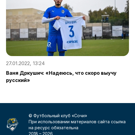
2
О
27.01.2022, 13:24
Ваня Дркушич: «Надеюсь, что скоро выучу
русский»
© Футбольный клуб «Сочи»
При использовании материалов сайта ссылка
на ресурс обязательна
2018 –
2026