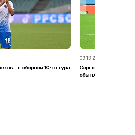
03.10.2021, 20:07
ехов – в сборной 10-го тура
Сергей Терехов: «Вд
обыграть действующ