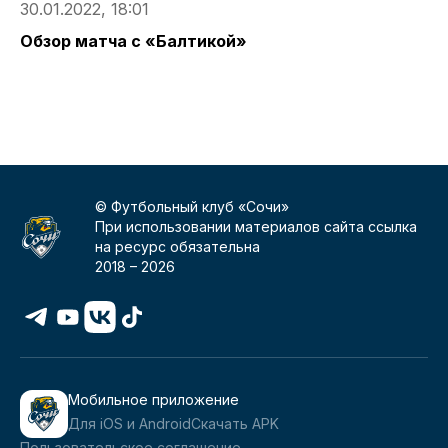
30.01.2022, 18:01
3
Обзор матча с «Балтикой»
М
п
© Футбольный клуб «Сочи»
При использовании материалов сайта ссылка
на ресурс обязательна
2018 –
2026
Мобильное приложение
Для iOS и Android
Скачать APK
Пользовательское соглашение