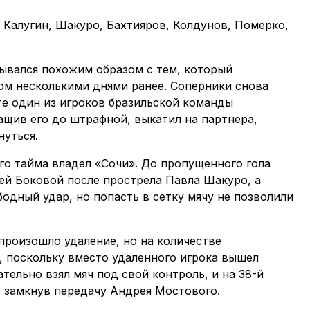
 Калугин, Шакуро, Бахтияров, Колдунов, Померко,
дывался похожим образом с тем, который
ом несколькими днями ранее. Соперники снова
те один из игроков бразильской команды
тащив его до штрафной, выкатил на партнера,
нуться.
го тайма владел «Сочи». До пропущенного гола
ей Боковой после прострела Павла Шакуро, а
одный удар, но попасть в сетку мячу не позволили
 произошло удаление, но на количестве
ь, поскольку вместо удаленного игрока вышел
тельно взял мяч под свой контроль, и на 38-й
, замкнув передачу Андрея Мостового.