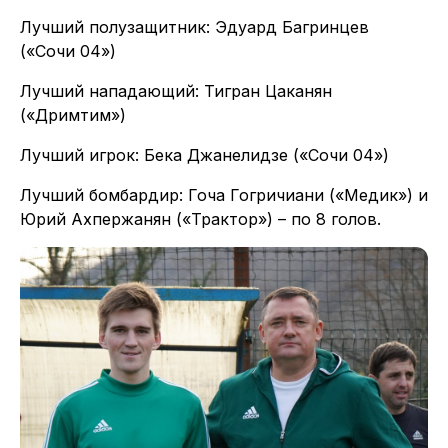
Лучший полузащитник: Эдуард Багринцев
(«Сочи 04»)
Лучший нападающий: Тигран Цаканян
(«Дримтим»)
Лучший игрок: Бека Джанелидзе («Сочи 04»)
Лучший бомбардир: Гоча Гогричиани («Медик») и
Юрий Ахпержанян («Трактор») – по 8 голов.