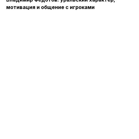
мотивация и общение с игроками
1
Ф