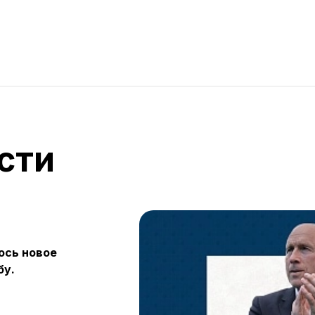
сти
ось новое
бу.