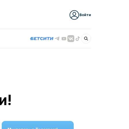
Войти
и!