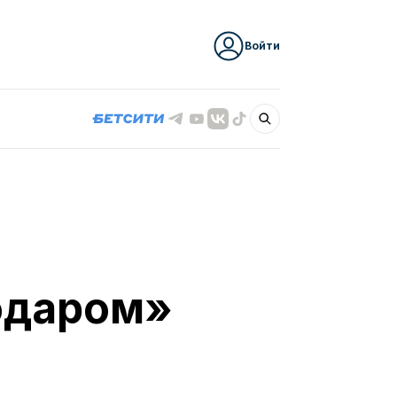
Войти
одаром»