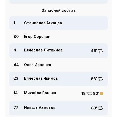
Запасной состав
1
Станислав Агкацев
80
Егор Сорокин
4
Вячеслав Литвинов
46'
44
Олег Исаенко
23
Вячеслав Якимов
88'
14
Михайло Баньяц
18'
80'
77
Ильзат Ахметов
83'