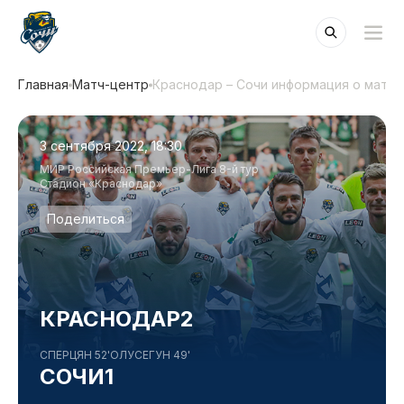
Главная
Матч-центр
Краснодар – Сочи информация о матче
3 сентября 2022, 18:30
МИР Российская Премьер-Лига 8-й тур
Стадион «Краснодар»
Поделиться
КРАСНОДАР
2
СПЕРЦЯН 52'
ОЛУСЕГУН 49'
СОЧИ
1