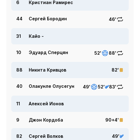
6
Кристиан Рамирес
44
Сергей Бородин
46'
31
Кайо -
10
Эдуард Сперцян
52'
88'
88
Никита Кривцов
82'
40
Олакунле Олусегун
49'
52'
83'
11
Алексей Ионов
9
Джон Кордоба
90+4'
82
Сергей Волков
49'