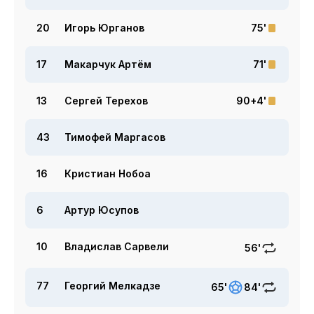
20
Игорь Юрганов
75'
17
Макарчук Артём
71'
13
Сергей Терехов
90+4'
43
Тимофей Маргасов
16
Кристиан Нобоа
6
Артур Юсупов
10
Владислав Сарвели
56'
77
Георгий Мелкадзе
65'
84'