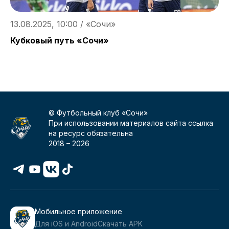
13.08.2025, 10:00 / «Сочи»
2
Кубковый путь «Сочи»
А
н
© Футбольный клуб «Сочи»
При использовании материалов сайта ссылка
на ресурс обязательна
2018 –
2026
Мобильное приложение
Для iOS и Android
Скачать APK