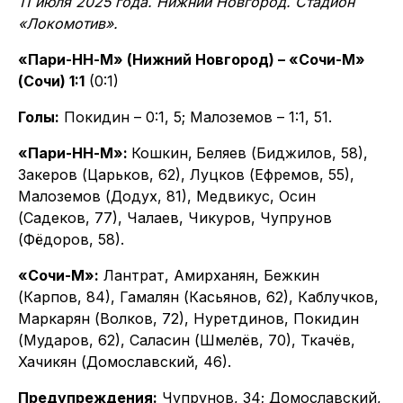
11 июля 2025 года. Нижний Новгород. Стадион
«Локомотив».
«Пари-НН-М» (Нижний Новгород) – «Сочи-М»
(Сочи) 1:1
(0:1)
Голы:
Покидин – 0:1, 5; Малоземов – 1:1, 51.
«Пари-НН-М»:
Кошкин,
Беляев (Биджилов, 58),
Закеров (Царьков, 62), Луцков (Ефремов, 55),
Малоземов (Додух, 81), Медвикус, Осин
(Садеков, 77), Чалаев, Чикуров, Чупрунов
(Фёдоров, 58).
«Сочи-М»:
Лантрат, Амирханян, Бежкин
(Карпов, 84), Гамалян (Касьянов, 62), Каблучков,
Маркарян (Волков, 72), Нуретдинов, Покидин
(Мударов, 62), Саласин (Шмелёв, 70), Ткачёв,
Хачикян (Домославский, 46).
Предупреждения:
Чупрунов, 34; Домославский,