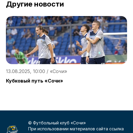
Другие новости
13.08.2025, 10:00 / «Сочи»
1
Кубковый путь «Сочи»
В
р
© Футбольный клуб «Сочи»
При использовании материалов сайта ссылка