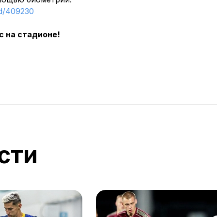
rd/409230
с на стадионе!
сти