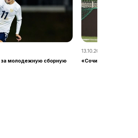
13.10.2025, 16:00 / «Cо
 за молодежную сборную
«Сочи-2» сыграет на