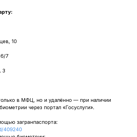
арту:
цев, 10
16/7
. 3
только в МФЦ, но и удалённо — при наличии
биометрии через портал «Госуслуги».
мощью загранпаспорта:
rd/409240
мощью биометрии: