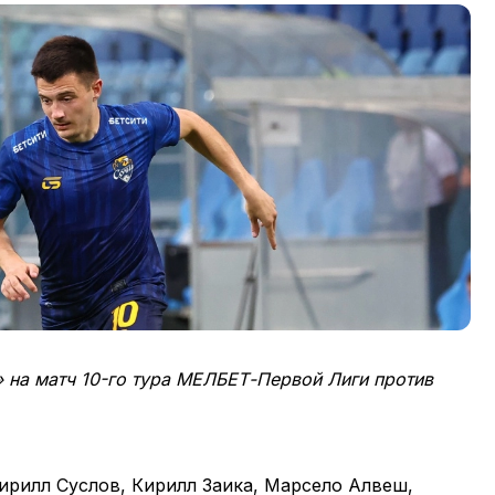
» на матч 10-го тура МЕЛБЕТ-Первой Лиги против
ирилл Суслов, Кирилл Заика, Марсело Алвеш,