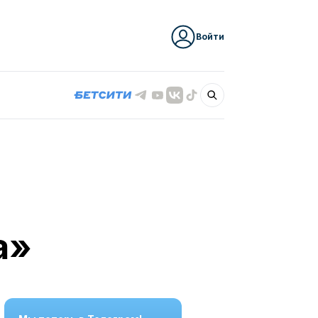
Войти
а»