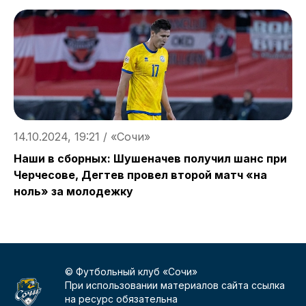
1
14.10.2024, 19:21 / «Сочи»
В
т
Наши в сборных: Шушеначев получил шанс при
Черчесове, Дегтев провел второй матч «на
ноль» за молодежку
© Футбольный клуб «Сочи»
При использовании материалов сайта ссылка
на ресурс обязательна