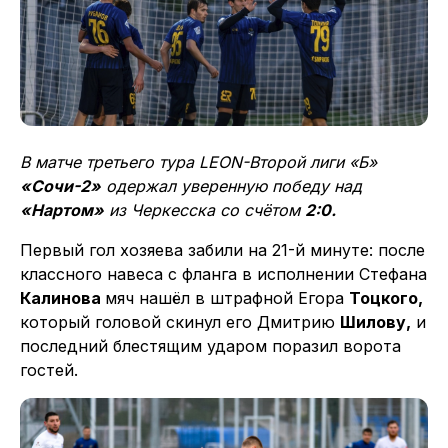
В матче третьего тура
LEON
-Второй лиги «Б»
«Сочи-2»
одержал уверенную победу над
«Нартом»
из Черкесска со счётом
2:0.
Первый гол хозяева забили на 21-й минуте: после
классного навеса с фланга в исполнении Стефана
Калинова
мяч нашёл в штрафной Егора
Тоцкого,
который головой скинул его Дмитрию
Шилову,
и
последний блестящим ударом поразил ворота
гостей.