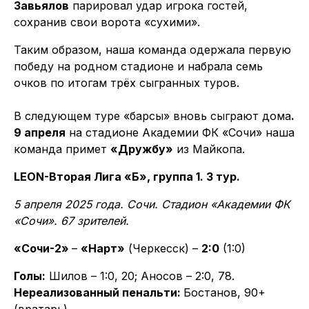
Завьялов
парировал удар игрока гостей,
сохранив свои ворота «сухими».
Таким образом, наша команда одержала первую
победу на родном стадионе и набрала семь
очков по итогам трёх сыгранных туров.
В следующем туре «барсы» вновь сыграют дома
.
9 апреля
на стадионе Академии ФК «Сочи» наша
команда примет
«Дружбу»
из Майкопа.
LEON-Вторая Лига «Б», группа 1. 3 тур.
5 апреля 2025 года. Сочи. Стадион «Академии ФК
«Сочи». 67 зрителей.
«Сочи-2»
–
«Нарт»
(Черкесск) –
2:0
(1:0)
Голы:
Шилов – 1:0, 20; Аносов – 2:0, 78.
Нереализованный пенальти:
Бостанов, 90+
(вратарь).