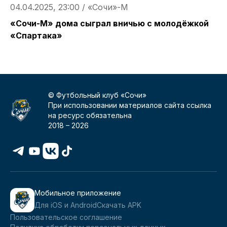
04.04.2025, 23:00 / «Сочи»-М
0
«Сочи-М» дома сыграл вничью с молодёжкой
А
«Спартака»
-
© Футбольный клуб «Сочи»
При использовании материалов сайта ссылка
на ресурс обязательна
2018 –
2026
Мобильное приложение
Для iOS и Android
Скачать APK
Пользовательское соглашение