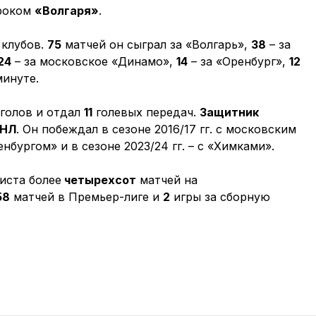
гроком
«Волгаря»
.
 клубов.
75
матчей он сыграл за «Волгарь»,
38
– за
24
– за московское «Динамо»,
14
– за «Оренбург»,
12
минуте.
голов и отдал
11
голевых передач.
Защитник
ФНЛ
. Он побеждал в сезоне 2016/17 гг. с московским
ренбургом» и в сезоне 2023/24 гг. – с «Химками».
иста более
четырехсот
матчей на
58
матчей в Премьер-лиге и
2
игры за сборную