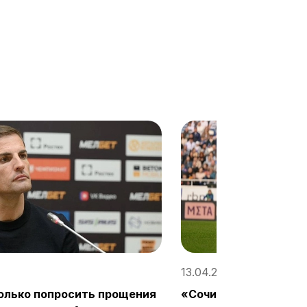
13.04.2025, 20:10 / «Со
олько попросить прощения
«Сочи» уступил в Ка