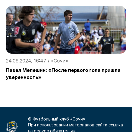
24.09.2024, 16:47 / «Сочи»
2
Павел Мелешин: «После первого гола пришла
«
уверенность»
© Футбольный клуб «Сочи»
При использовании материалов сайта ссылка
на ресурс обязательна