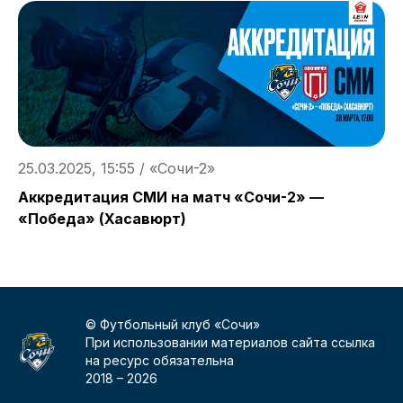
25.03.2025, 15:55 / «Cочи-2»
2
Аккредитация СМИ на матч «Сочи-2» —
Ф
«Победа» (Хасавюрт)
© Футбольный клуб «Сочи»
При использовании материалов сайта ссылка
на ресурс обязательна
2018 –
2026