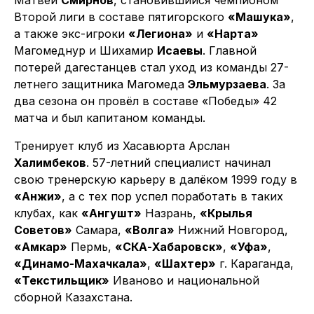
Второй лиги в составе пятигорского
«Машука»
,
а также экс-игроки
«Легиона»
и
«Нарта»
Магомеднур и Шихамир
Исаевы
. Главной
потерей дагестанцев стал уход из команды 27-
летнего защитника Магомеда
Эльмурзаева
. За
два сезона он провёл в составе «Победы» 42
матча и был капитаном команды.
Тренирует клуб из Хасавюрта Арслан
Халимбеков
. 57-летний специалист начинал
свою тренерскую карьеру в далёком 1999 году в
«Анжи»
, а с тех пор успел поработать в таких
клубах, как
«Ангушт»
Назрань,
«Крылья
Советов»
Самара,
«Волга»
Нижний Новгород,
«Амкар»
Пермь,
«СКА-Хабаровск»
,
«Уфа»
,
«Динамо-Махачкала»
,
«Шахтер»
г. Караганда,
«Текстильщик»
Иваново и национальной
сборной Казахстана.