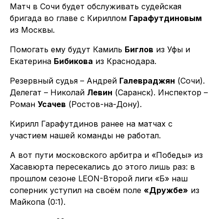
Матч в Сочи будет обслуживать судейская
бригада во главе с Кириллом
Гарафутдиновым
из Москвы.
Помогать ему будут Камиль
Биглов
из Уфы и
Екатерина
Бибикова
из Краснодара.
Резервный судья – Андрей
Галевраджян
(Сочи).
Делегат – Николай
Левин
(Саранск). Инспектор –
Роман
Усачев
(Ростов-на-Дону).
Кирилл Гарафутдинов ранее на матчах с
участием нашей команды не работал.
А вот пути московского арбитра и «Победы» из
Хасавюрта пересекались до этого лишь раз: в
прошлом сезоне LEON-Второй лиги «Б» наш
соперник уступил на своём поле
«Дружбе»
из
Майкопа (0:1).