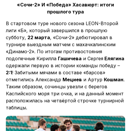
«Сочи-2» И «Победа» Хасавюрт: итоги
прошлого тура
В стартовом туре нового сезона LEON-Второй
лиги «Б», который завершился в прошлую
субботу,
22 марта
, «Сочи-2» дебютировал в
турнире выездным матчем с махачкалинским
«Динамо-2». По итогам противостояния
подопечные Кирилла
Гашичева
и Сергея
Елягина
одержали первую в истории команды победу –
2:1
! Забитыми мячами в составе «барсов»
отметились Александр
Мециев
и Артур
Кошман
.
Таким образом, сочинцы увезли с берегов
Каспийского моря три очка, и на данный момент
расположилась на четвёртой строчке турнирной
таблицы.