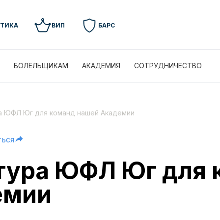
УТИКА
ВИП
БАРС
БОЛЕЛЬЩИКАМ
АКАДЕМИЯ
СОТРУДНИЧЕСТВО
ра ЮФЛ Юг для команд нашей Академии
ься
 тура ЮФЛ Юг для
емии