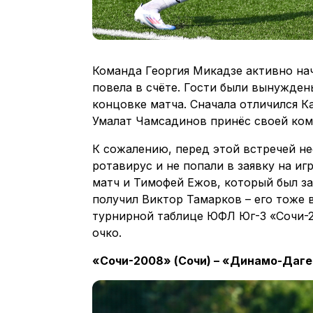
Команда Георгия Микадзе активно нач
повела в счёте. Гости были вынужден
концовке матча. Сначала отличился К
Умалат Чамсадинов принёс своей ком
К сожалению, перед этой встречей н
ротавирус и не попали в заявку на иг
матч и Тимофей Ежов, который был з
получил Виктор Тамарков – его тоже 
турнирной таблице ЮФЛ Юг-3 «Сочи-2
очко.
«Сочи-2008» (Сочи) – «Динамо-Дагес