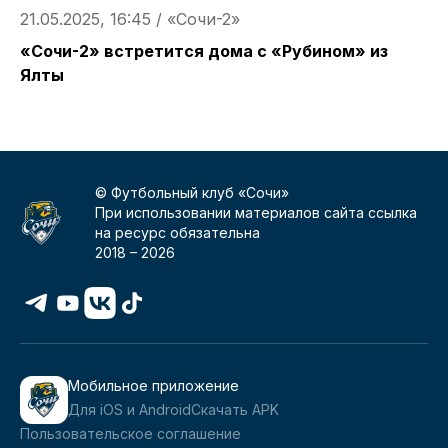
21.05.2025, 16:45 / «Cочи-2»
1
«Сочи-2» встретится дома с «Рубином» из
M
Ялты
© Футбольный клуб «Сочи»
При использовании материалов сайта ссылка
на ресурс обязательна
2018 –
2026
Мобильное приложение
Для iOS и Android
Скачать APK
Пользовательское соглашение