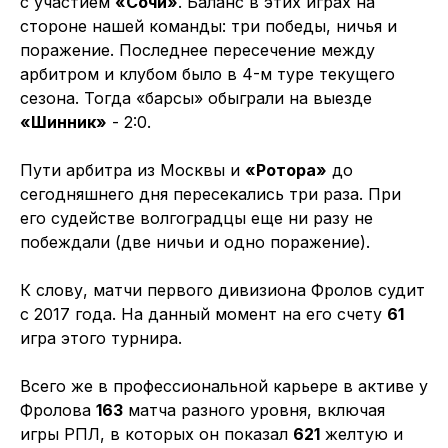
с участием
«Сочи»
. Баланс в этих играх на
стороне нашей команды: три победы, ничья и
поражение. Последнее пересечение между
арбитром и клубом было в 4-м туре текущего
сезона. Тогда «барсы» обыграли на выезде
«Шинник»
- 2:0.
Пути арбитра из Москвы и
«Ротора»
до
сегодняшнего дня пересекались три раза. При
его судействе волгоградцы еще ни разу не
побеждали (две ничьи и одно поражение).
К слову, матчи первого дивизиона Фролов судит
с 2017 года. На данный момент на его счету
61
игра этого турнира.
Всего же в профессиональной карьере в активе у
Фролова
163
матча разного уровня, включая
игры РПЛ, в которых он показал
621
желтую и